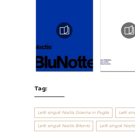
Tag:
Letti singoli Noctis Gravina in Puglia
Letti si
Letti singoli Noctis Bitonto
Letti singoli Nocti