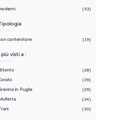
moderni
53
Tipologia
con contenitore
19
I più visti a :
Bitonto
28
Corato
39
Gravina in Puglia
29
Molfetta
34
Trani
30