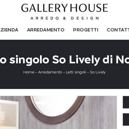
AZIENDA
ARREDAMENTO
PROGETTI
CONTATT
o singolo So Lively di N
Home
-
Arredamento
-
Letti singoli
-
So Lively