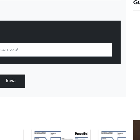
G
Invia