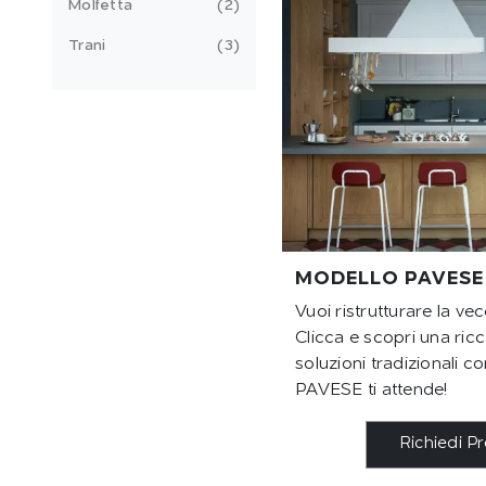
Molfetta
2
Trani
3
MODELLO PAVESE
Vuoi ristrutturare la ve
Clicca e scopri una ri
soluzioni tradizionali c
PAVESE ti attende!
Richiedi P