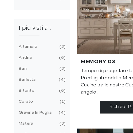
I più visti a :
Altamura
3
Andria
6
MEMORY 03
Bari
3
Tempo di progettare la
Prediligi il modello M
Barletta
4
Cucine tra le nostre Cu
Bitonto
6
angolo.
Corato
1
Richiedi P
Gravina In Puglia
4
Matera
3