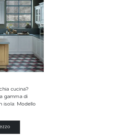
cchia cucina?
cca gamma di
on isola: Modello
rezzo