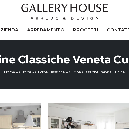
AZIENDA
ARREDAMENTO
PROGETTI
CONTATT
ine Classiche Veneta Cu
Home
-
Cucine
-
Cucine Classiche
-
Cucine Classiche Veneta Cucine