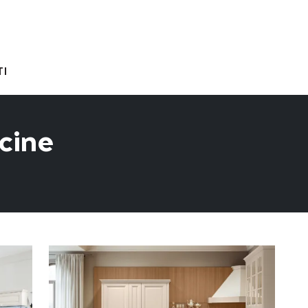
I
cine