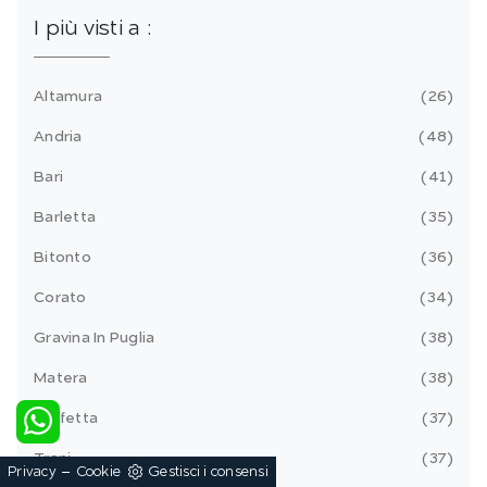
I più visti a :
Altamura
26
Andria
48
Bari
41
Barletta
35
Bitonto
36
Corato
34
Gravina In Puglia
38
Matera
38
Molfetta
37
Trani
37
-
Privacy
Cookie
Gestisci i consensi