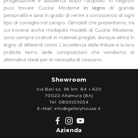
progettazione e assistenza dopo l'acquisto. In negozio
puoi trovare Cucine Moderne
in legno
di grande
personalità e sarai in grado di venire a conoscenza di ogni
tipo di consiglio nel campo. Glimobili che presentiamo, tra
cui troverai anche molteplici modelli di Cucine Moderne,
sono sempre costruiti in materiali pregiati, dunque altresì in
legno di differenti colori. L'eccellenza delle finiture e la loro
praticità fanno delle composizioni che vendiamo le
alternative ideali per le necessità di ciascuno.
Showroom
Via Bari ss. 96 km. 84 + 620
70022 Altamura (BA)
Tel:
0803103054
E-Mail:
info@galleryhouse.it
Azienda