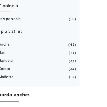
Tipologia
con penisola
29
I più visti a :
Andria
48
Bari
41
Barletta
35
Corato
34
Molfetta
37
uarda anche: