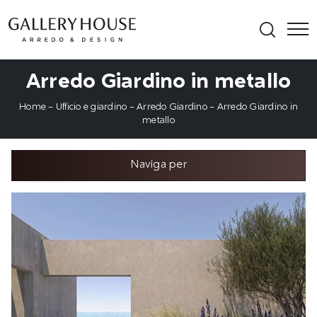
Arredo Giardino in metallo
Home
-
Ufficio e giardino
-
Arredo Giardino
-
Arredo Giardino in
metallo
Naviga per