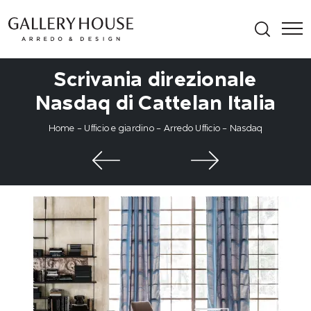
Scrivania direzionale
Nasdaq di Cattelan Italia
Home
-
Ufficio e giardino
-
Arredo Ufficio
-
Nasdaq