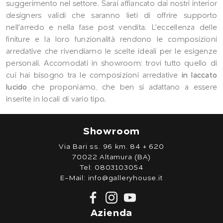
suggerimento nel settore. Sarai affiancato dai nostri interior
designers validi che saranno lieti di offrire supporto
nell'arredo e nella fase post vendita. L'eccellenza delle
finiture e la loro funzionalità rendono le composizioni
arredative che rivendiamo le scelte ideali per le esigenze
personali. Accomodati in showroom: trovi tutto quello di
cui hai bisogno tra le composizioni arredative
in laccato
lucido
che proponiamo, che ben si adattano a essere
inserite in locali di vario tipo.
Showroom
Via Bari ss. 96 km. 84 + 620
70022 Altamura (BA)
Tel:
0803103054
E-Mail:
info@galleryhouse.it
Azienda