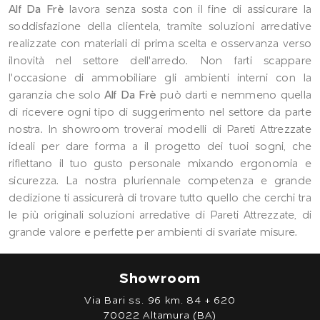
Alf Da Frè
lavora senza sosta con il fine di assicurare la
soddisfazione della clientela, tramite soluzioni arredative
realizzate con materiali di prima scelta e osservanza verso
ilnovità nel settore dell'arredo. Non farti scappare
l'occasione di ammobiliare gli ambienti interni con la
garanzia che solo
Alf Da Frè
può darti e nemmeno quella
di ricevere ogni tipo di suggerimento nel settore da parte
nostra. In showroom troverai modelli di Pareti Attrezzate
ideali per dare forma a il progetto dei tuoi sogni, che
riflettano il tuo gusto personale mixando ergonomia e
sicurezza. La nostra pluriennale competenza e grande
dedizione ti assicurerà di trovare tutto quello che cerchi tra
le più originali soluzioni arredative di Pareti Attrezzate, di
grande valore e perfette per ambienti di svariate misure.
Showroom
Via Bari ss. 96 km. 84 + 620
70022 Altamura (BA)