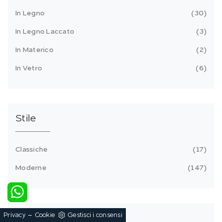
In Legno
30
In Legno Laccato
3
In Materico
2
In Vetro
6
Stile
Classiche
17
Moderne
147
-
Privacy
Cookie
Gestisci i consensi
I più visti a :