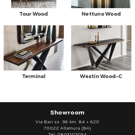
Tour Wood
Nettuno Wood
Terminal
Westin Wood-C
Showroom
Via Bari ss. 96 km. 84 + 620
70022 Altamura (BA)
Tel:
0803103054