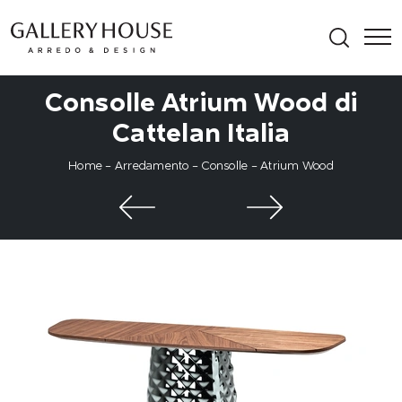
Consolle Atrium Wood di
Cattelan Italia
Home
-
Arredamento
-
Consolle
-
Atrium Wood