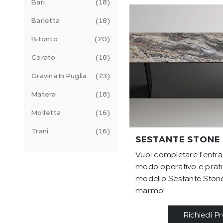
Bari
18
Barletta
18
Bitonto
20
Corato
18
Gravina In Puglia
23
Matera
18
Molfetta
16
Trani
16
SESTANTE STONE
Vuoi completare l'entrat
modo operativo e pratic
modello Sestante Stone 
marmo!
Richiedi P