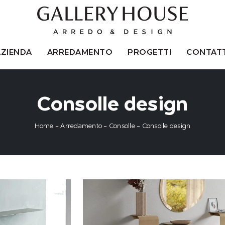
AZIENDA
ARREDAMENTO
PROGETTI
CONTATT
Consolle design
Home
-
Arredamento
-
Consolle
-
Consolle design