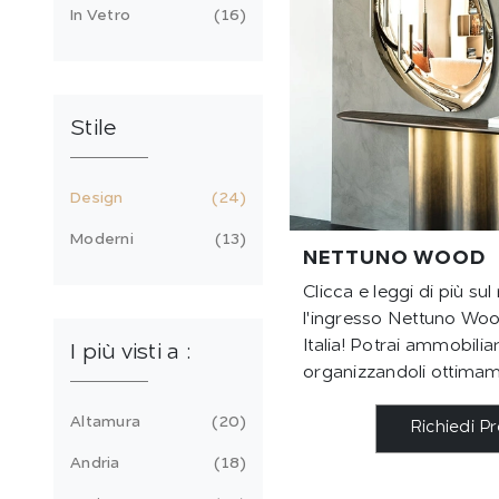
In Vetro
16
Stile
Design
24
Moderni
13
NETTUNO WOOD
Clicca e leggi di più su
l'ingresso Nettuno Woo
Italia! Potrai ammobilia
I più visti a :
organizzandoli ottimam
Altamura
20
Richiedi P
Andria
18