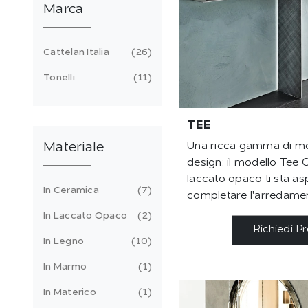
Marca
Cattelan Italia
26
Tonelli
11
TEE
Una ricca gamma di mob
Materiale
design: il modello Tee Ca
laccato opaco ti sta a
In Ceramica
7
completare l'arredame
In Laccato Opaco
2
Richiedi P
In Legno
10
In Marmo
1
In Materico
1