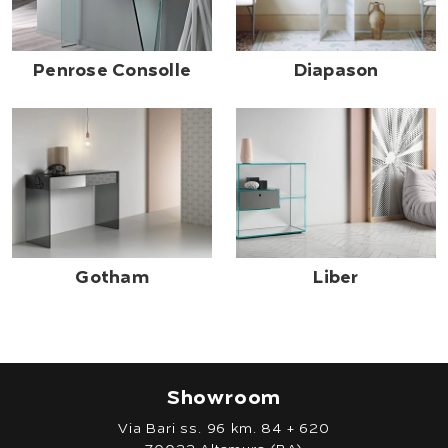
Penrose Consolle
Diapason
Gotham
Liber
Showroom
Via Bari ss. 96 km. 84 + 620