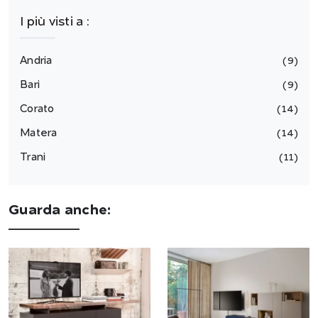
I più visti a :
Andria
9
Bari
9
Corato
14
Matera
14
Trani
11
Guarda anche: