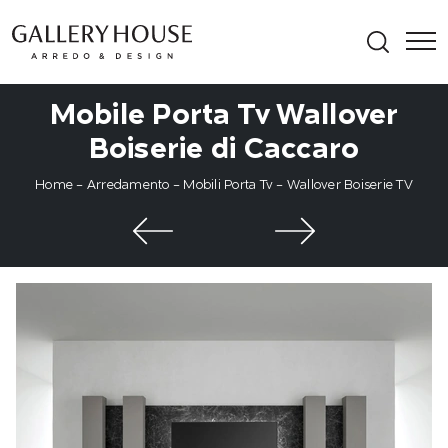
Mobile Porta Tv Wallover
Boiserie di Caccaro
Home
-
Arredamento
-
Mobili Porta Tv
-
Wallover Boiserie TV