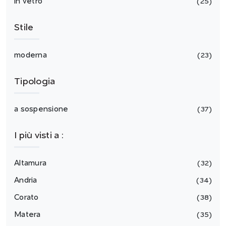
in vetro
25
Stile
moderna
23
Tipologia
a sospensione
37
I più visti a :
Altamura
32
Andria
34
Corato
38
Matera
35