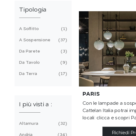
Tipologia
A Soffitto
1
A Sospensione
37
Da Parete
3
Da Tavolo
9
Da Terra
17
PARIS
Con le lampade a sosp
I più visti a :
Cattelan Italia potrai im
locali: clicca e scopri Pa
Altamura
32
Richiedi P
Andria
34