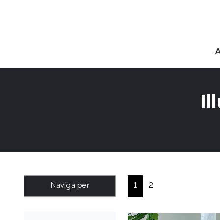
Il
Naviga per
1
2