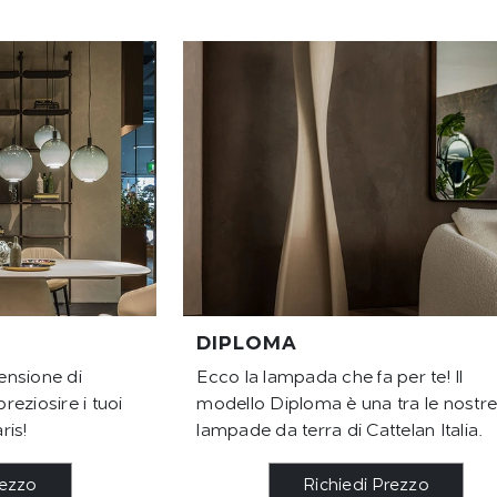
DIPLOMA
ensione di
Ecco la lampada che fa per te! Il
preziosire i tuoi
modello Diploma è una tra le nostr
ris!
lampade da terra di Cattelan Italia.
rezzo
Richiedi Prezzo