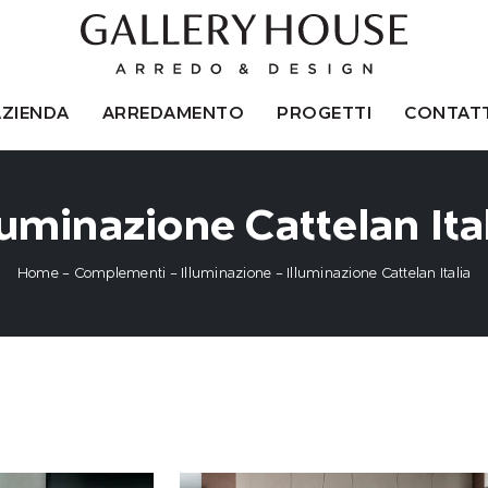
AZIENDA
ARREDAMENTO
PROGETTI
CONTATT
luminazione Cattelan Ita
Home
-
Complementi
-
Illuminazione
-
Illuminazione Cattelan Italia