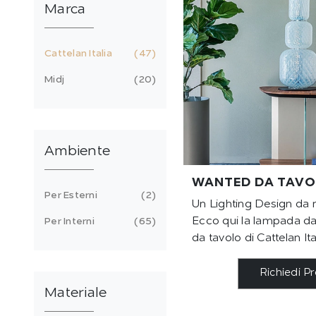
Marca
Cattelan Italia
47
Midj
20
Ambiente
WANTED DA TAV
Per Esterni
2
Un Lighting Design da 
Ecco qui la lampada d
Per Interni
65
da tavolo di Cattelan Ita
Richiedi P
Materiale