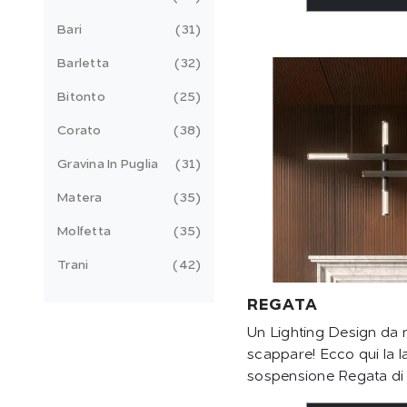
Bari
31
Barletta
32
Bitonto
25
Corato
38
Gravina In Puglia
31
Matera
35
Molfetta
35
Trani
42
REGATA
Un Lighting Design da n
scappare! Ecco qui la 
sospensione Regata di C