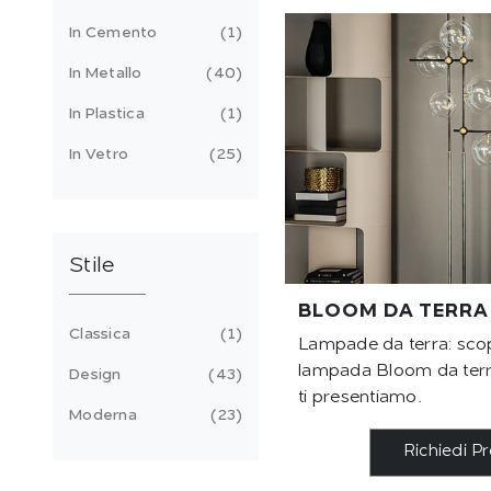
In Cemento
1
In Metallo
40
In Plastica
1
In Vetro
25
Stile
BLOOM DA TERRA
Classica
1
Lampade da terra: scopr
lampada Bloom da terra
Design
43
ti presentiamo.
Moderna
23
Richiedi P