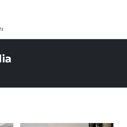
I
lia