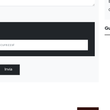
G
Invia