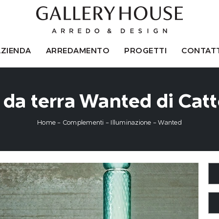
AZIENDA
ARREDAMENTO
PROGETTI
CONTATT
a terra Wanted di Catte
Home
-
Complementi
-
Illuminazione
-
Wanted