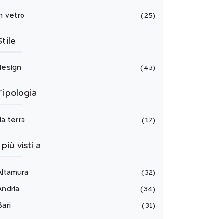
in vetro
25
Stile
design
43
Tipologia
da terra
17
I più visti a :
Altamura
32
Andria
34
Bari
31