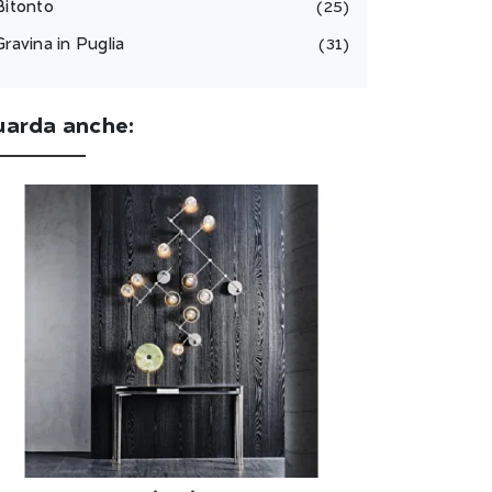
Bitonto
25
Gravina in Puglia
31
uarda anche: