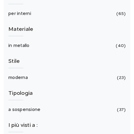
per interni
65
Materiale
in metallo
40
Stile
moderna
23
Tipologia
a sospensione
37
I più visti a :