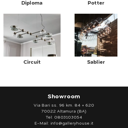
Diploma
Potter
Circuit
Sablier
Showroom
Via Bari ss. 96 km. 84 + 620
70022 Altamura (BA)
Tel:
0803103054
E-Mail:
info@galleryhouse.it