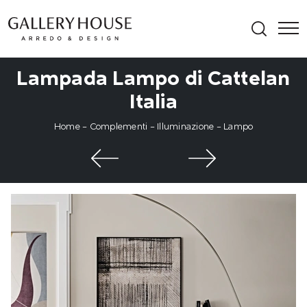
Lampada Lampo di Cattelan
Italia
Home
-
Complementi
-
Illuminazione
-
Lampo