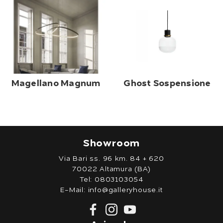
Magellano Magnum
Ghost Sospensione
Showroom
Via Bari ss. 96 km. 84 + 620
70022 Altamura (BA)
Tel:
0803103054
E-Mail:
info@galleryhouse.it