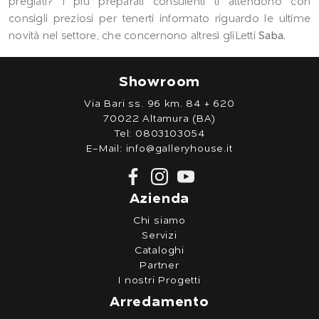
pregiati? I più preparati consulenti ti attendono con
consigli preziosi per tenerti informato riguardo le ultime
novità nel settore, che concernono altresì gliLetti
Saba
.
Showroom
Via Bari ss. 96 km. 84 + 620
70022 Altamura (BA)
Tel:
0803103054
E-Mail:
info@galleryhouse.it
Azienda
Chi siamo
Servizi
Cataloghi
Partner
I nostri Progetti
Arredamento