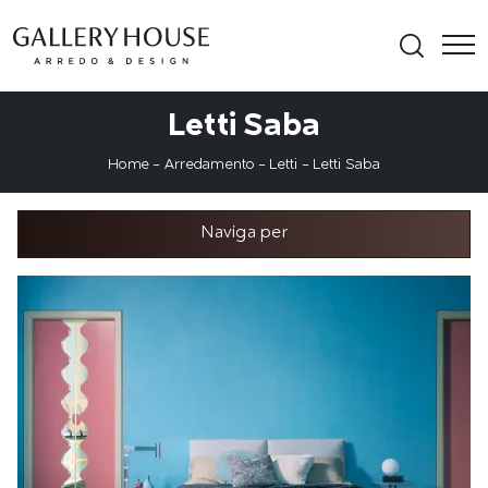
Letti Saba
Home
-
Arredamento
-
Letti
-
Letti Saba
Naviga per