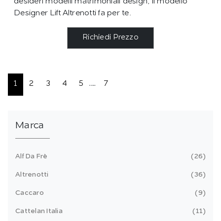
desideri modelli matrimoniali design, il modello
Designer Lift Altrenotti fa per te.
Richiedi Prezzo
1
2
3
4
5
....
7
Marca
Alf Da Frè
26
Altrenotti
36
Caccaro
9
Cattelan Italia
11