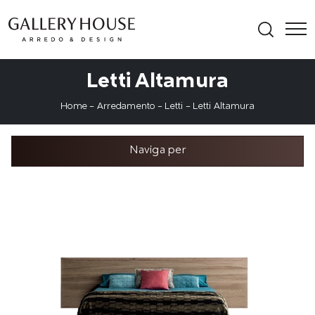
Letti Altamura
Home
-
Arredamento
-
Letti
-
Letti Altamura
Naviga per