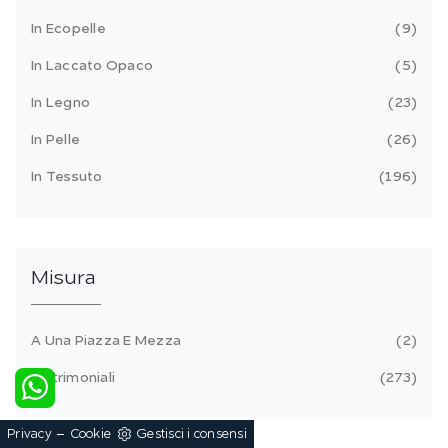
In Ecopelle
9
In Laccato Opaco
5
In Legno
23
In Pelle
26
In Tessuto
196
Misura
A Una Piazza E Mezza
2
Matrimoniali
273
-
Privacy
Cookie
Gestisci i consensi