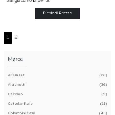
Sangiacomo fa per te.
Richiedi Prezzo
1
2
Marca
Alf Da Frè
26
Altrenotti
36
Caccaro
9
Cattelan Italia
11
Colombini Casa
43