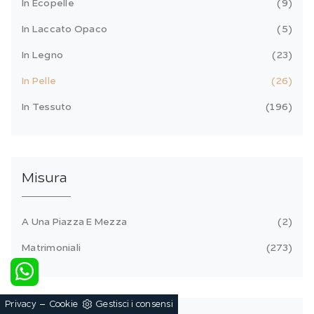
In Ecopelle
9
In Laccato Opaco
5
In Legno
23
In Pelle
26
In Tessuto
196
Misura
A Una Piazza E Mezza
2
Matrimoniali
273
-
Privacy
Cookie
Gestisci i consensi