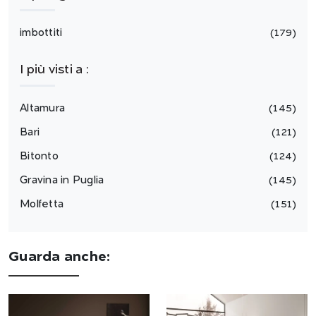
imbottiti
179
I più visti a :
Altamura
145
Bari
121
Bitonto
124
Gravina in Puglia
145
Molfetta
151
Guarda anche: