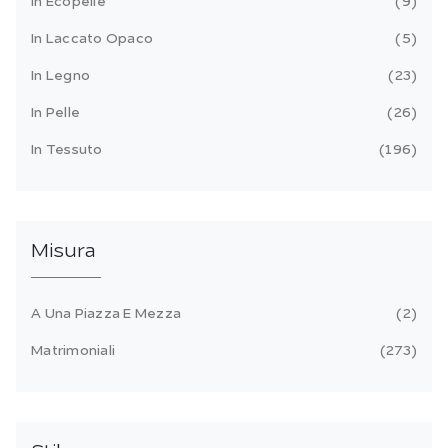
In Ecopelle
9
In Laccato Opaco
5
In Legno
23
In Pelle
26
In Tessuto
196
Misura
A Una Piazza E Mezza
2
Matrimoniali
273