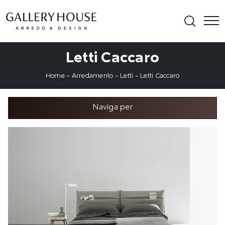
Letti Caccaro
Home
-
Arredamento
-
Letti
-
Letti Caccaro
Naviga per