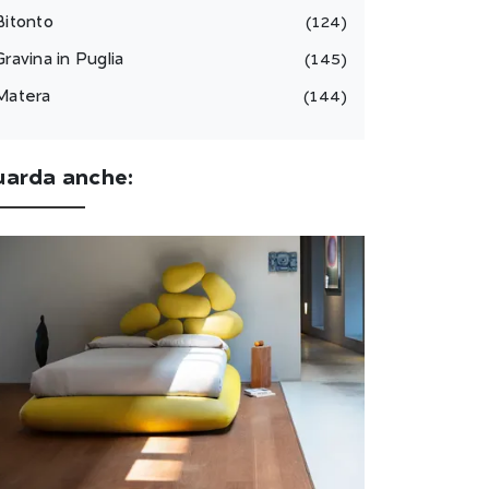
Bitonto
124
Gravina in Puglia
145
Matera
144
uarda anche: