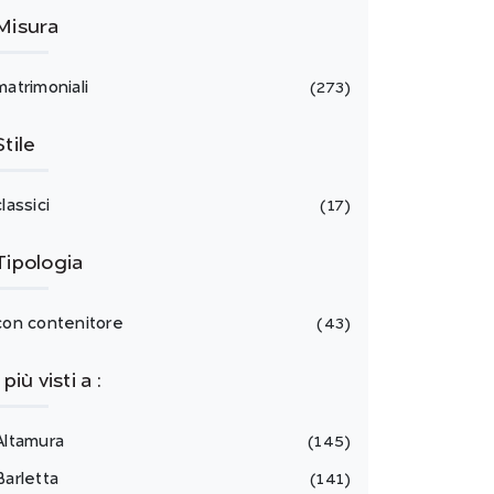
Misura
matrimoniali
273
Stile
classici
17
Tipologia
con contenitore
43
I più visti a :
Altamura
145
Barletta
141