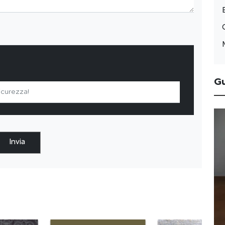
G
Invia