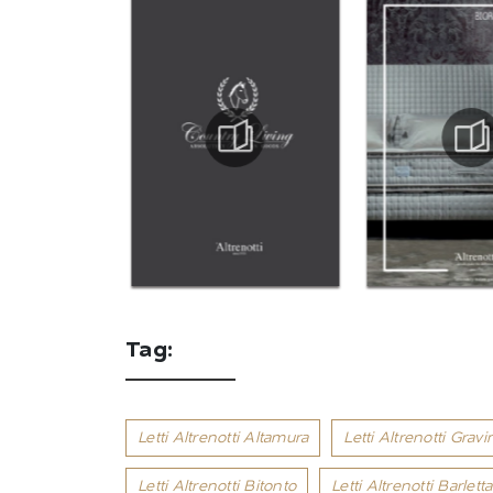
Tag:
Letti Altrenotti Altamura
Letti Altrenotti Gravi
Letti Altrenotti Bitonto
Letti Altrenotti Barletta