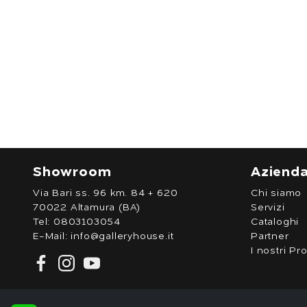
Showroom
Aziend
Via Bari ss. 96 km. 84 + 620
Chi siamo
70022 Altamura (BA)
Servizi
Tel:
0803103054
Cataloghi
E-Mail:
info@galleryhouse.it
Partner
I nostri Pro