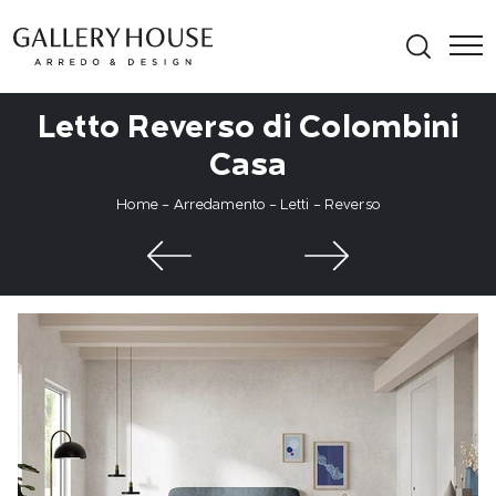
Letto Reverso di Colombini
Casa
Home
-
Arredamento
-
Letti
-
Reverso