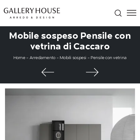
Mobile sospeso Pensile con
vetrina di Caccaro
Home
-
Arredamento
-
Mobili sospesi
-
Pensile con vetrina