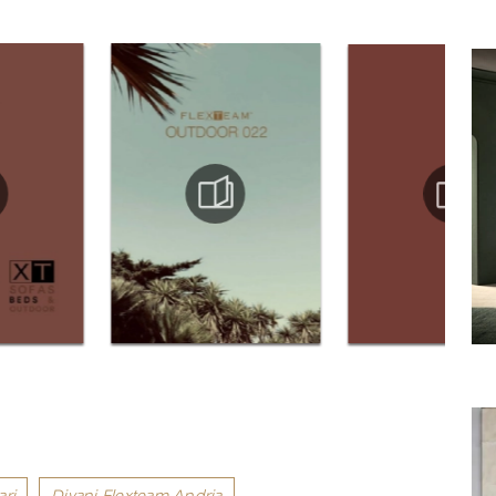
ari
Divani Flexteam Andria