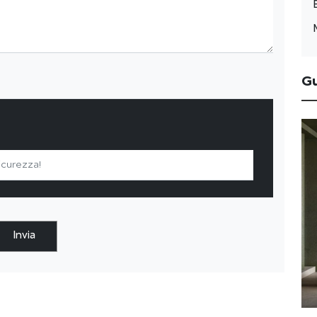
G
Invia