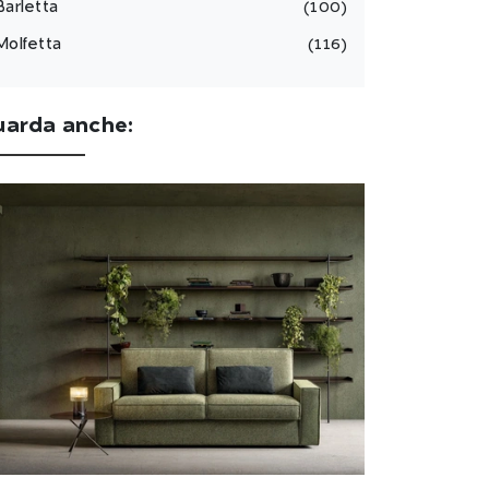
Barletta
100
Molfetta
116
uarda anche: