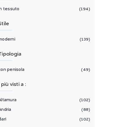
in tessuto
194
Stile
moderni
139
Tipologia
con penisola
49
I più visti a :
Altamura
102
Andria
88
Bari
102