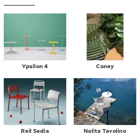
Ypsilon 4
Coney
Reil Sedia
Nolita Tavolino