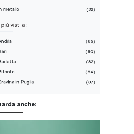
in metallo
32
I più visti a :
Andria
85
Bari
80
Barletta
82
Bitonto
84
Gravina in Puglia
87
uarda anche: