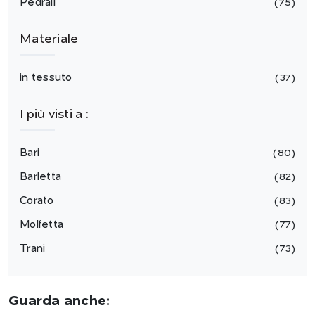
Pedrali
75
Materiale
in tessuto
37
I più visti a :
Bari
80
Barletta
82
Corato
83
Molfetta
77
Trani
73
Guarda anche: