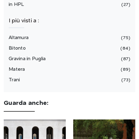
in HPL
27
I più visti a :
Altamura
75
Bitonto
84
Gravina in Puglia
87
Matera
89
Trani
73
Guarda anche: