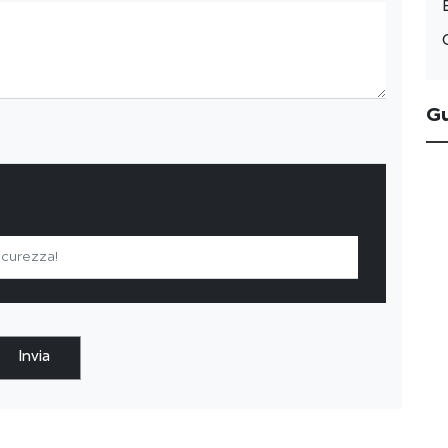
G
Invia