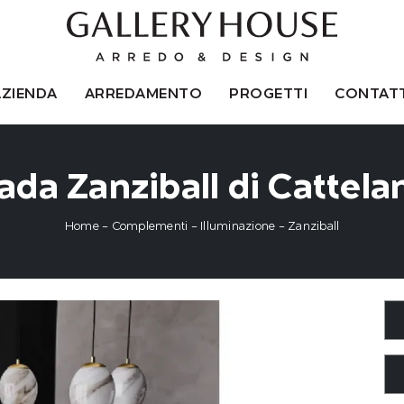
AZIENDA
ARREDAMENTO
PROGETTI
CONTATT
a Zanziball di Cattelan 
Home
-
Complementi
-
Illuminazione
-
Zanziball