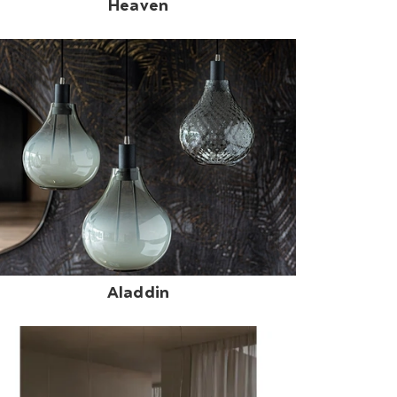
Heaven
Aladdin