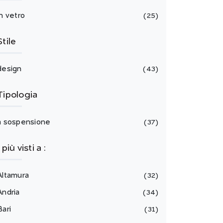
in vetro
25
Stile
design
43
Tipologia
a sospensione
37
I più visti a :
Altamura
32
Andria
34
Bari
31