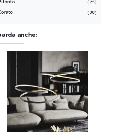
Bitonto
25
Corato
38
uarda anche: