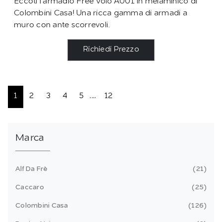
Eccoti l'armadio Free Volo A001 in melaminico di
Colombini Casa! Una ricca gamma di armadi a
muro con ante scorrevoli.
Richiedi Prezzo
1
2
3
4
5
....
12
Marca
Alf Da Frè
21
Caccaro
25
Colombini Casa
126