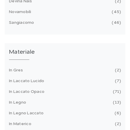
Devina Nais
2
Novamobili
45
Sangiacomo
46
Materiale
In Gres
2
In Laccato Lucido
7
In Laccato Opaco
71
In Legno
13
In Legno Laccato
6
In Materico
2