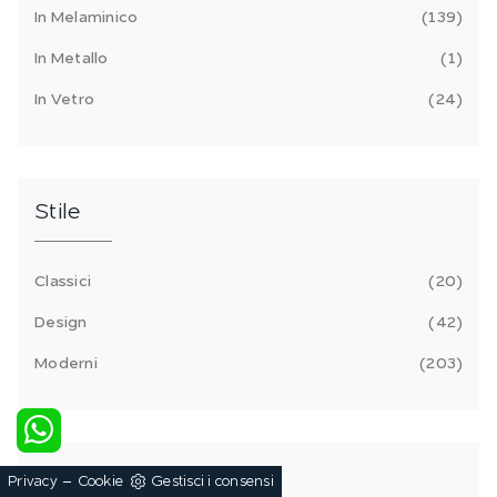
In Melaminico
139
In Metallo
1
In Vetro
24
Stile
Classici
20
Design
42
Moderni
203
Tipologia
-
Privacy
Cookie
Gestisci i consensi