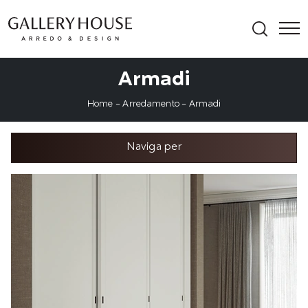
Armadi
Home
-
Arredamento
-
Armadi
Naviga per