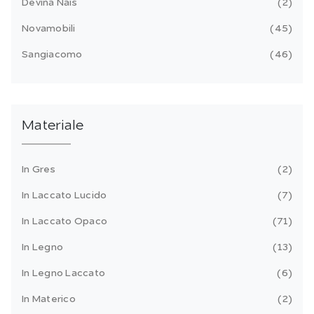
Devina Nais
2
Novamobili
45
Sangiacomo
46
Materiale
In Gres
2
In Laccato Lucido
7
In Laccato Opaco
71
In Legno
13
In Legno Laccato
6
In Materico
2