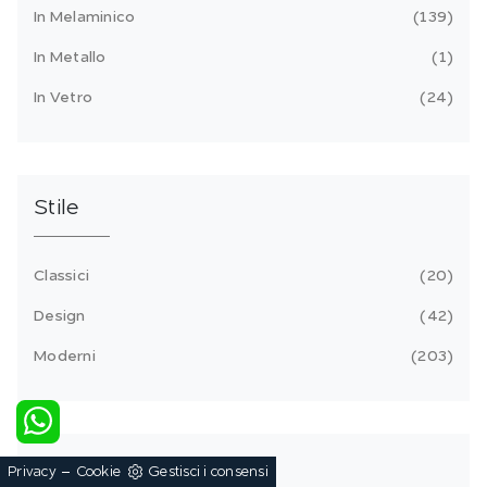
In Melaminico
139
In Metallo
1
In Vetro
24
Stile
Classici
20
Design
42
Moderni
203
Tipologia
-
Privacy
Cookie
Gestisci i consensi