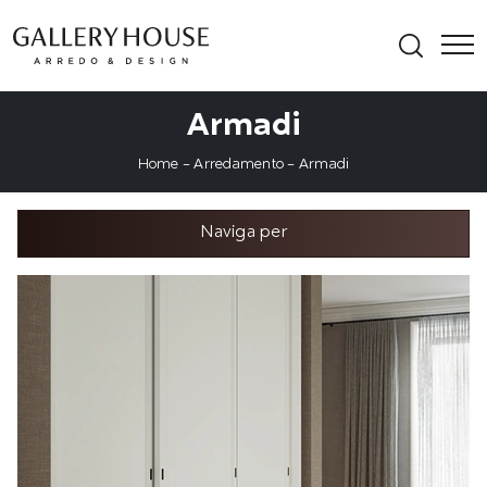
Armadi
Home
-
Arredamento
-
Armadi
Naviga per