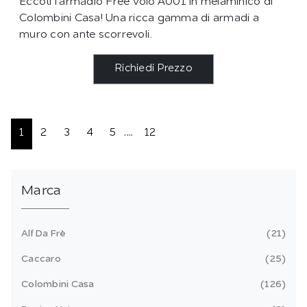
Eccoti l'armadio Free Volo A001 in melaminico di
Colombini Casa! Una ricca gamma di armadi a
muro con ante scorrevoli.
Richiedi Prezzo
1
2
3
4
5
....
12
Marca
Alf Da Frè
21
Caccaro
25
Colombini Casa
126