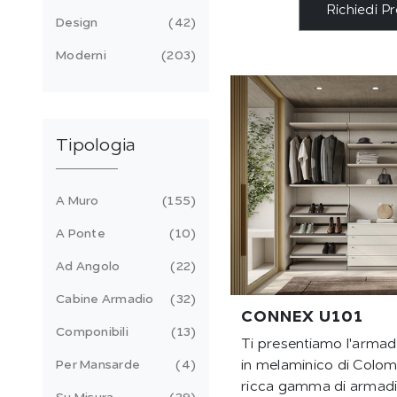
Richiedi P
Design
42
Moderni
203
Tipologia
A Muro
155
A Ponte
10
Ad Angolo
22
Cabine Armadio
32
CONNEX U101
Componibili
13
Ti presentiamo l'arma
Per Mansarde
4
in melaminico di Colom
ricca gamma di armadi