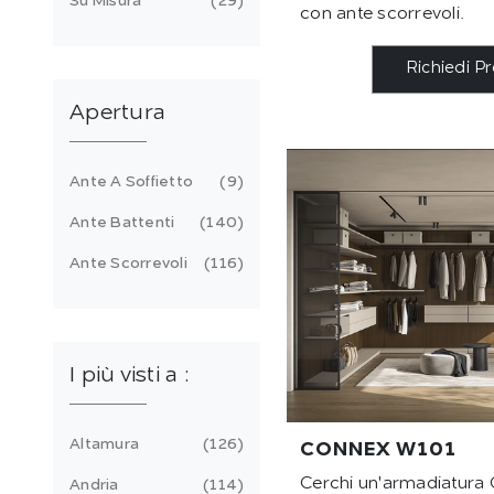
Su Misura
29
con ante scorrevoli.
Richiedi P
Apertura
Ante A Soffietto
9
Ante Battenti
140
Ante Scorrevoli
116
I più visti a :
Altamura
126
CONNEX W101
Cerchi un'armadiatur
Andria
114