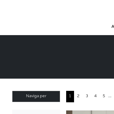
Naviga per
1
2
3
4
5
....