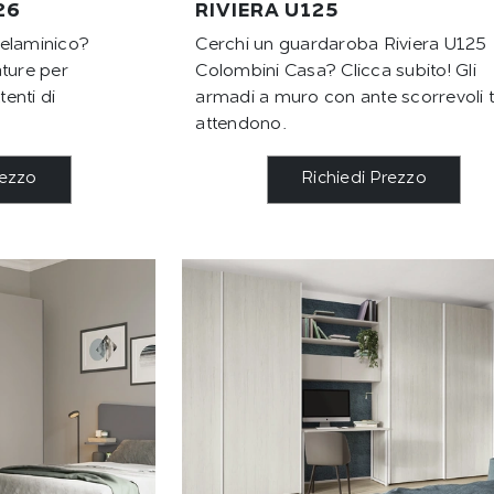
26
RIVIERA U125
melaminico?
Cerchi un guardaroba Riviera U125
ature per
Colombini Casa? Clicca subito! Gli
enti di
armadi a muro con ante scorrevoli t
attendono.
rezzo
Richiedi Prezzo