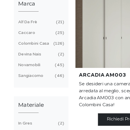
Marca
Alf Da Frè
21
Caccaro
25
Colombini Casa
126
Devina Nais
2
Novamobili
45
ARCADIA AM003
Sangiacomo
46
Se desideri una camera
arredata al meglio, sceg
Arcadia AM003 con ante
Materiale
Colombini Casa!
Richiedi P
In Gres
2