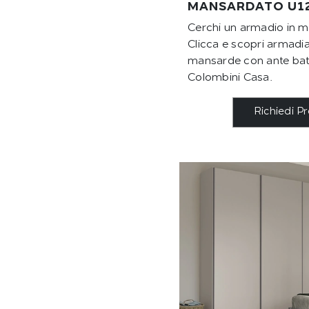
MANSARDATO U1
Cerchi un armadio in 
Clicca e scopri armadi
mansarde con ante batt
Colombini Casa.
Richiedi P