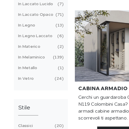
In Laccato Lucido
7
In Laccato Opaco
71
In Legno
13
In Legno Laccato
6
In Materico
2
In Melaminico
139
In Metallo
1
In Vetro
24
CABINA ARMADIO
Cerchi un guardaroba 
N119 Colombini Casa? C
Stile
armadi cabine armadio
scorrevoli ti aspettano.
Classici
20