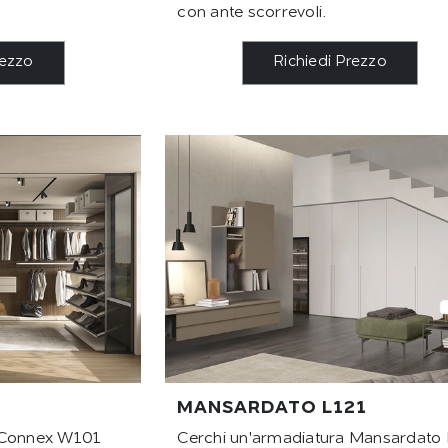
con ante scorrevoli.
rezzo
Richiedi Prezzo
MANSARDATO L121
a Connex W101
Cerchi un'armadiatura Mansardato 