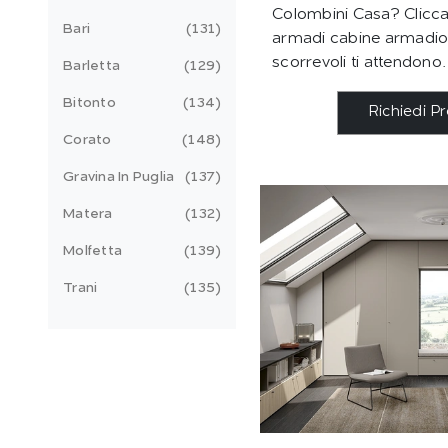
Colombini Casa? Clicca 
Bari
131
armadi cabine armadio
scorrevoli ti attendono.
Barletta
129
Bitonto
134
Richiedi P
Corato
148
Gravina In Puglia
137
Matera
132
Molfetta
139
Trani
135