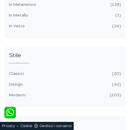
In Melaminico
139
In Metallo
1
In Vetro
24
Stile
Classici
20
Design
42
Moderni
203
Tipologia
-
Privacy
Cookie
Gestisci i consensi