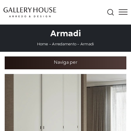
Armadi
Home
-
Arredamento
-
Armadi
Naviga per