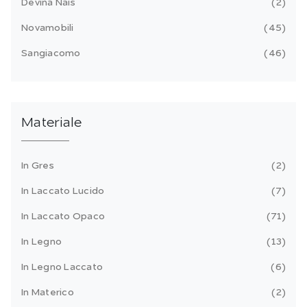
Devina Nais
2
Novamobili
45
Sangiacomo
46
Materiale
In Gres
2
In Laccato Lucido
7
In Laccato Opaco
71
In Legno
13
In Legno Laccato
6
In Materico
2