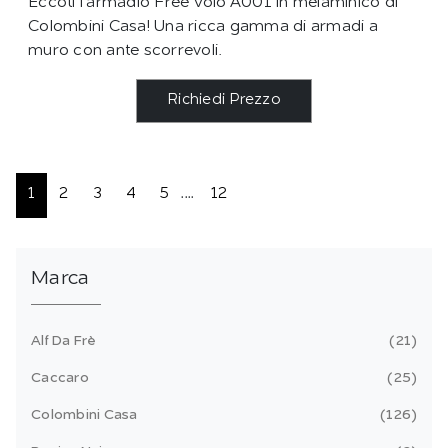
Eccoti l'armadio Free Volo A001 in melaminico di
Colombini Casa! Una ricca gamma di armadi a
muro con ante scorrevoli.
Richiedi Prezzo
1
2
3
4
5
....
12
Marca
Alf Da Frè
21
Caccaro
25
Colombini Casa
126