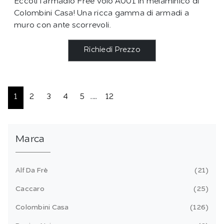
Eccoti l'armadio Free Volo A001 in melaminico di
Colombini Casa! Una ricca gamma di armadi a
muro con ante scorrevoli.
Richiedi Prezzo
1
2
3
4
5
....
12
Marca
Alf Da Frè
21
Caccaro
25
Colombini Casa
126