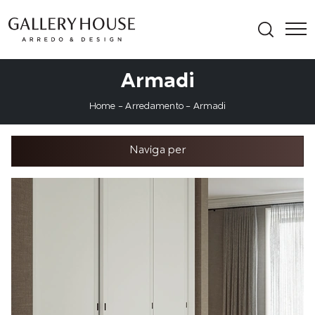
Armadi
Home
-
Arredamento
-
Armadi
Naviga per