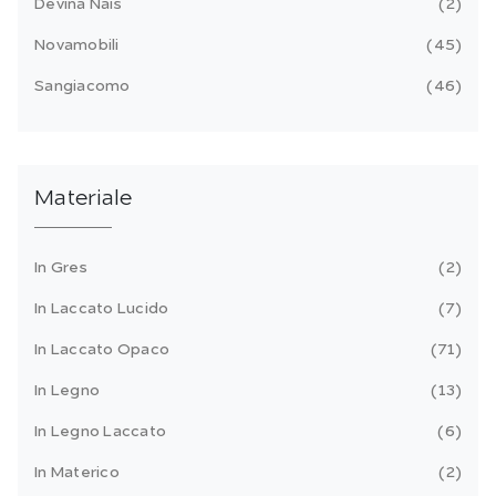
Devina Nais
2
Novamobili
45
Sangiacomo
46
Materiale
In Gres
2
In Laccato Lucido
7
In Laccato Opaco
71
In Legno
13
In Legno Laccato
6
In Materico
2