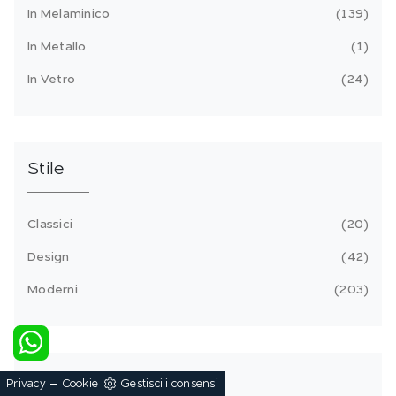
In Melaminico
139
In Metallo
1
In Vetro
24
Stile
Classici
20
Design
42
Moderni
203
Tipologia
-
Privacy
Cookie
Gestisci i consensi