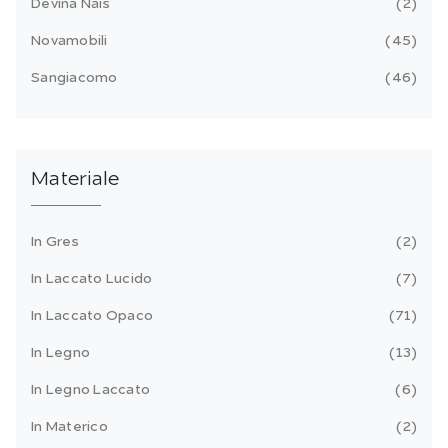
Devina Nais
2
Novamobili
45
Sangiacomo
46
Materiale
In Gres
2
In Laccato Lucido
7
In Laccato Opaco
71
In Legno
13
In Legno Laccato
6
In Materico
2