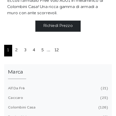
Eccoti l'armadio Free Volo A001 in melaminico di
Colombini Casa! Una ricca gamma di armadi a
muro con ante scorrevoli.
Richiedi Prezzo
1
2
3
4
5
....
12
Marca
Alf Da Frè
21
Caccaro
25
Colombini Casa
126