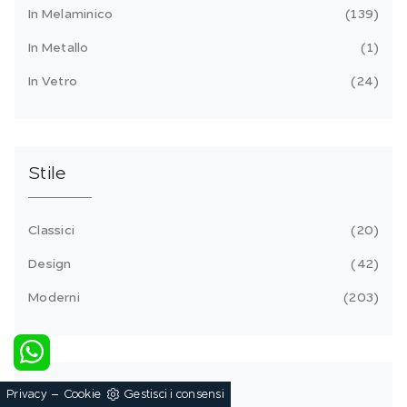
In Melaminico
139
In Metallo
1
In Vetro
24
Stile
Classici
20
Design
42
Moderni
203
Tipologia
-
Privacy
Cookie
Gestisci i consensi