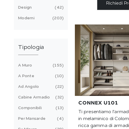
Richiedi P
Design
42
Moderni
203
Tipologia
A Muro
155
A Ponte
10
Ad Angolo
22
Cabine Armadio
32
CONNEX U101
Componibili
13
Ti presentiamo l'arma
Per Mansarde
4
in melaminico di Colom
ricca gamma di armadi