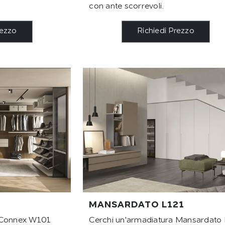
con ante scorrevoli.
rezzo
Richiedi Prezzo
MANSARDATO L121
a Connex W101
Cerchi un'armadiatura Mansardato 