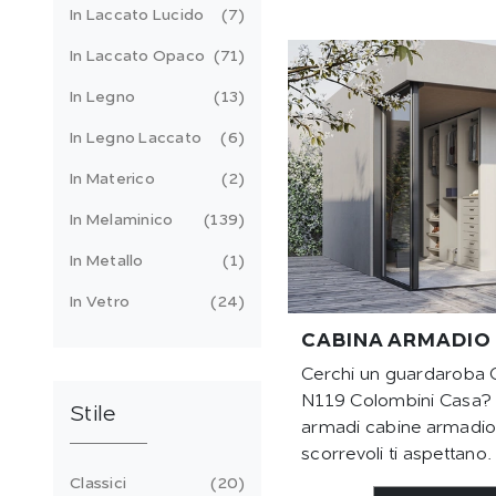
In Laccato Lucido
7
In Laccato Opaco
71
In Legno
13
In Legno Laccato
6
In Materico
2
In Melaminico
139
In Metallo
1
In Vetro
24
CABINA ARMADIO
Cerchi un guardaroba 
N119 Colombini Casa? C
Stile
armadi cabine armadio
scorrevoli ti aspettano.
Classici
20