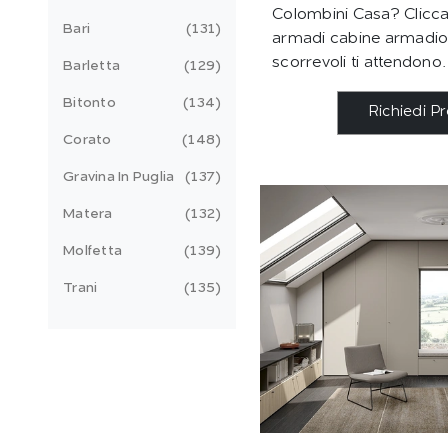
Colombini Casa? Clicca 
Bari
131
armadi cabine armadio
scorrevoli ti attendono.
Barletta
129
Bitonto
134
Richiedi P
Corato
148
Gravina In Puglia
137
Matera
132
Molfetta
139
Trani
135