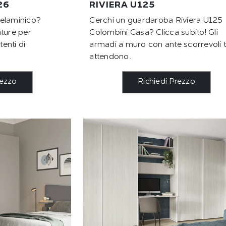
26
RIVIERA U125
melaminico?
Cerchi un guardaroba Riviera U125
ature per
Colombini Casa? Clicca subito! Gli
enti di
armadi a muro con ante scorrevoli t
attendono.
rezzo
Richiedi Prezzo