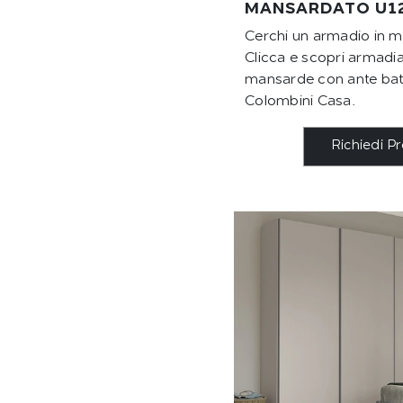
MANSARDATO U1
Cerchi un armadio in 
Clicca e scopri armadi
mansarde con ante batt
Colombini Casa.
Richiedi P