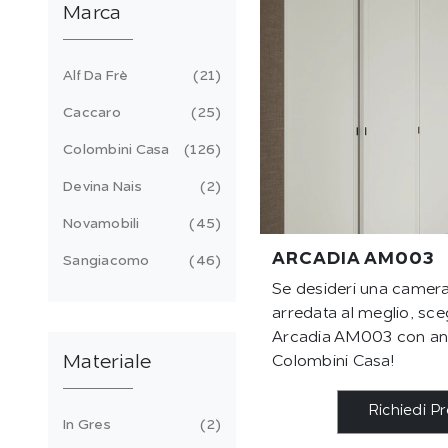
Marca
Alf Da Frè
21
Caccaro
25
Colombini Casa
126
Devina Nais
2
Novamobili
45
ARCADIA AM003
Sangiacomo
46
Se desideri una camera
arredata al meglio, sceg
Arcadia AM003 con ante
Materiale
Colombini Casa!
Richiedi P
In Gres
2