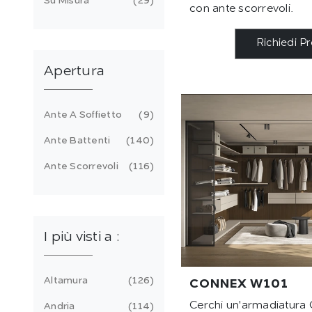
Su Misura
29
con ante scorrevoli.
Richiedi P
Apertura
Ante A Soffietto
9
Ante Battenti
140
Ante Scorrevoli
116
I più visti a :
Altamura
126
CONNEX W101
Cerchi un'armadiatur
Andria
114