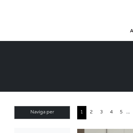
Naviga per
1
2
3
4
5
....