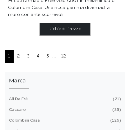
Eccoti l'armadio Free Volo A001 in melaminico di
Colombini Casa! Una ricca gamma di armadi a
muro con ante scorrevoli.
Richiedi Prezzo
1
2
3
4
5
....
12
Marca
Alf Da Frè
21
Caccaro
25
Colombini Casa
126