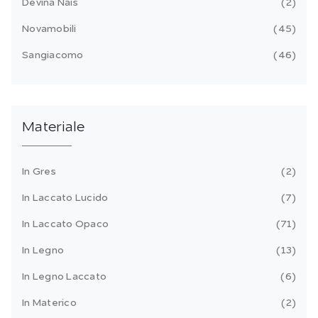
Devina Nais
2
Novamobili
45
Sangiacomo
46
Materiale
In Gres
2
In Laccato Lucido
7
In Laccato Opaco
71
In Legno
13
In Legno Laccato
6
In Materico
2