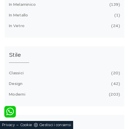
In Melaminico
139
In Metallo
1
In Vetro
24
Stile
Classici
20
Design
42
Moderni
203
Tipologia
-
Privacy
Cookie
Gestisci i consensi