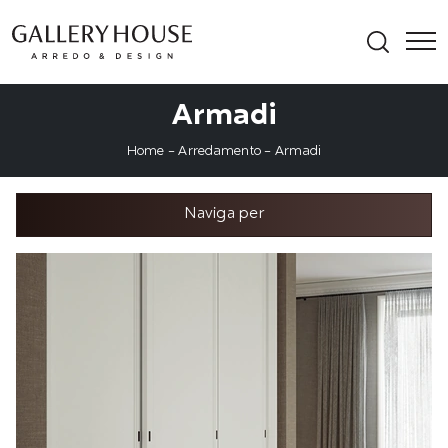
Armadi
Home
-
Arredamento
-
Armadi
Naviga per