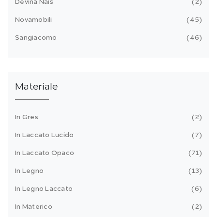
Devina Nais
2
Novamobili
45
Sangiacomo
46
Materiale
In Gres
2
In Laccato Lucido
7
In Laccato Opaco
71
In Legno
13
In Legno Laccato
6
In Materico
2