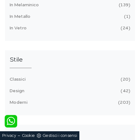
In Melaminico
139
In Metallo
1
In Vetro
24
Stile
Classici
20
Design
42
Moderni
203
Tipologia
-
Privacy
Cookie
Gestisci i consensi