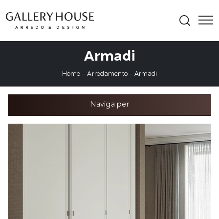
Armadi
Home
-
Arredamento
-
Armadi
Naviga per