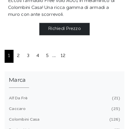
Eccoti l'armadio Free Volo A001 in melaminico di
Colombini Casa! Una ricca gamma di armadi a
muro con ante scorrevoli.
Richiedi Prezzo
1
2
3
4
5
....
12
Marca
Alf Da Frè
21
Caccaro
25
Colombini Casa
126