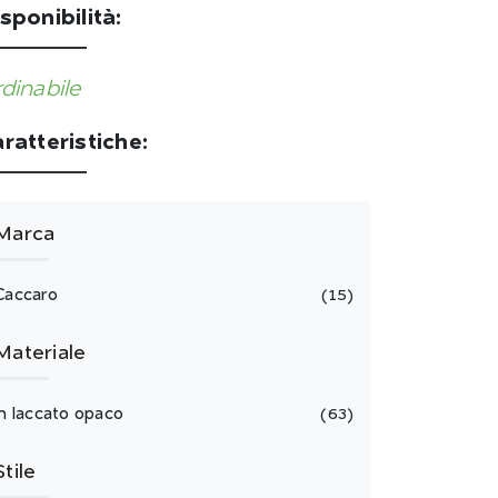
sponibilità:
dinabile
ratteristiche:
Marca
Caccaro
15
Materiale
in laccato opaco
63
Stile