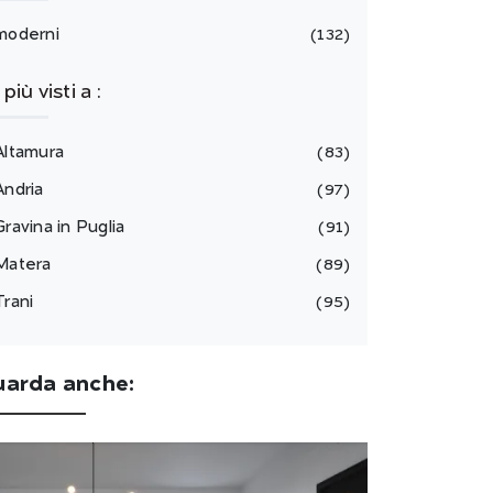
moderni
132
I più visti a :
Altamura
83
Andria
97
Gravina in Puglia
91
Matera
89
Trani
95
uarda anche: