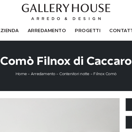
AZIENDA
ARREDAMENTO
PROGETTI
CONTATT
Comò Filnox di Caccaro
Home
-
Arredamento
-
Contenitori notte
-
Filnox Comò