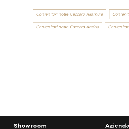
Contenitori notte Caccaro Altamura
Contenit
Contenitori notte Caccaro Andria
Contenitor
Showroom
Aziend