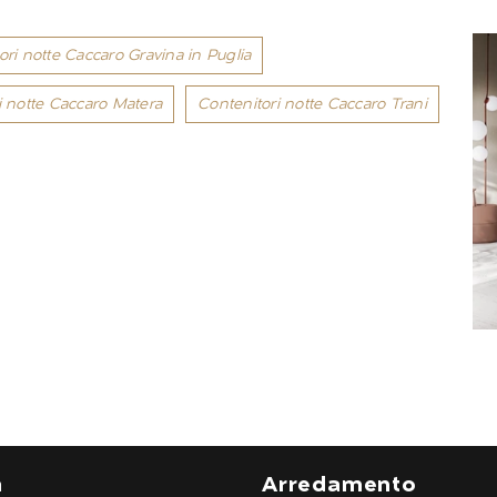
ori notte Caccaro Gravina in Puglia
i notte Caccaro Matera
Contenitori notte Caccaro Trani
a
Arredamento