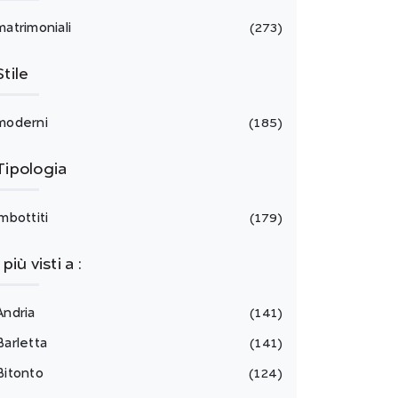
matrimoniali
273
Stile
moderni
185
Tipologia
imbottiti
179
I più visti a :
Andria
141
Barletta
141
Bitonto
124