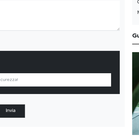
G
Invia