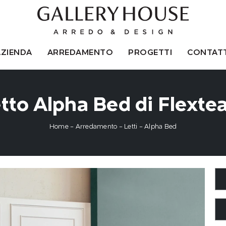
AZIENDA
ARREDAMENTO
PROGETTI
CONTATT
tto Alpha Bed di Flext
Home
-
Arredamento
-
Letti
-
Alpha Bed