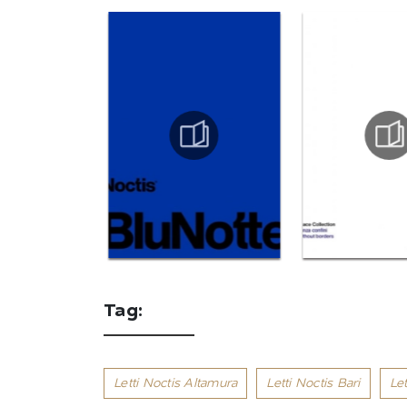
Tag:
Letti Noctis Altamura
Letti Noctis Bari
Let