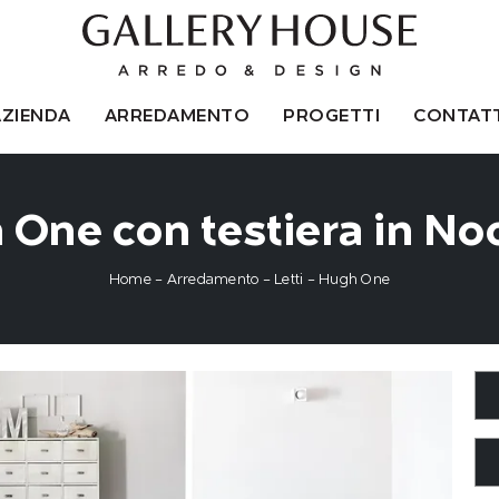
AZIENDA
ARREDAMENTO
PROGETTI
CONTATT
 One con testiera in Noc
Home
-
Arredamento
-
Letti
-
Hugh One