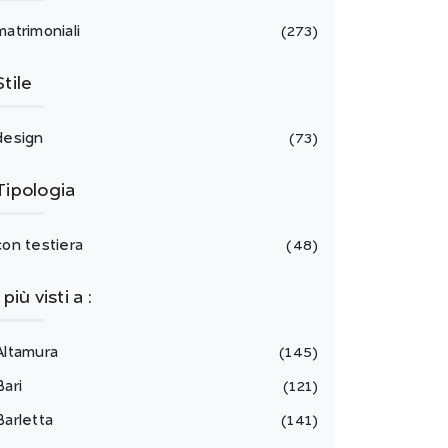
matrimoniali
273
Stile
design
73
Tipologia
con testiera
48
I più visti a :
Altamura
145
Bari
121
Barletta
141