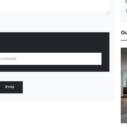
G
Invia