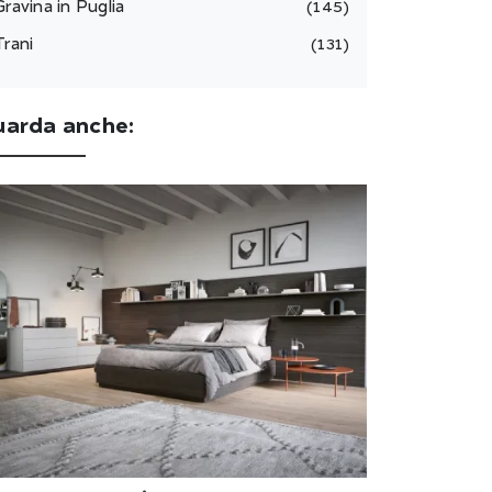
Gravina in Puglia
145
Trani
131
uarda anche: