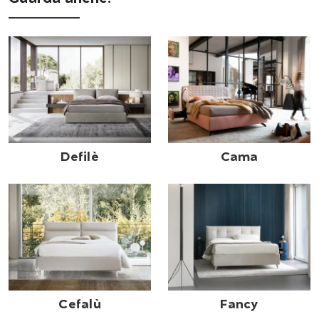
Defilè
Cama
Cefalù
Fancy