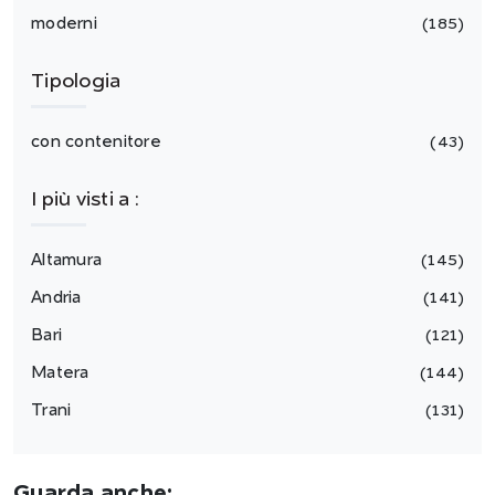
moderni
185
Tipologia
con contenitore
43
I più visti a :
Altamura
145
Andria
141
Bari
121
Matera
144
Trani
131
Guarda anche: