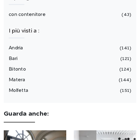
con contenitore
43
I più visti a :
Andria
141
Bari
121
Bitonto
124
Matera
144
Molfetta
151
Guarda anche: