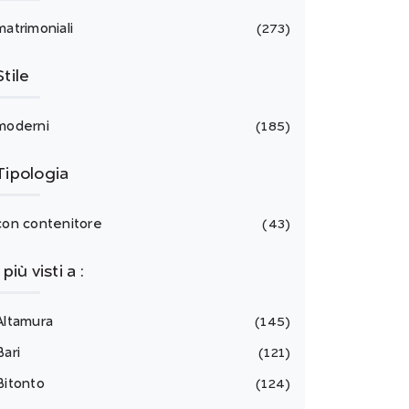
matrimoniali
273
Stile
moderni
185
Tipologia
con contenitore
43
I più visti a :
Altamura
145
Bari
121
Bitonto
124