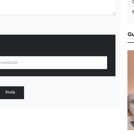
G
Invia