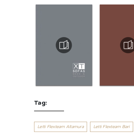
Tag:
Letti Flexteam Altamura
Letti Flexteam Bari