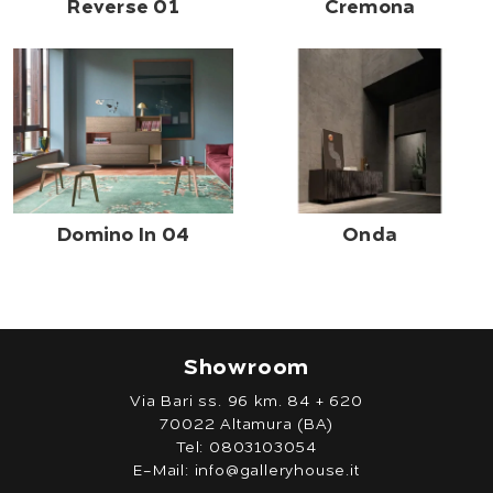
Reverse 01
Cremona
Domino In 04
Onda
Showroom
Via Bari ss. 96 km. 84 + 620
70022 Altamura (BA)
Tel:
0803103054
E-Mail:
info@galleryhouse.it