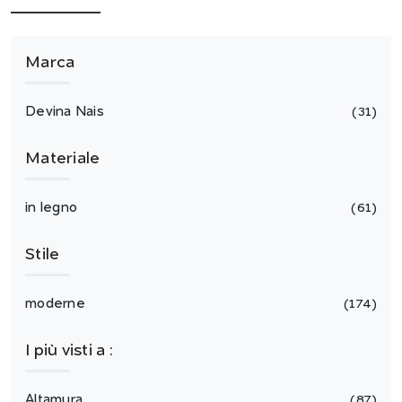
Marca
Devina Nais
31
Materiale
in legno
61
Stile
moderne
174
I più visti a :
Altamura
87